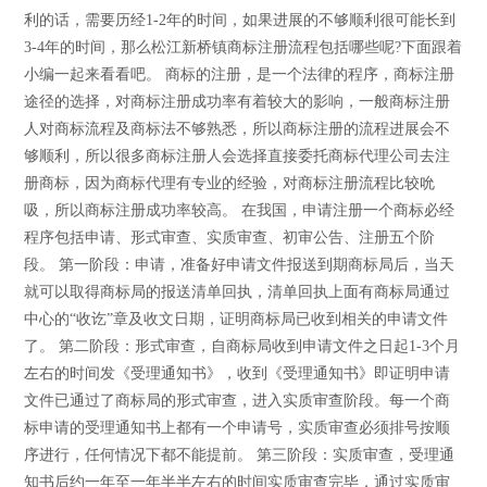
利的话，需要历经1-2年的时间，如果进展的不够顺利很可能长到
3-4年的时间，那么松江新桥镇商标注册流程包括哪些呢?下面跟着
小编一起来看看吧。 商标的注册，是一个法律的程序，商标注册
途径的选择，对商标注册成功率有着较大的影响，一般商标注册
人对商标流程及商标法不够熟悉，所以商标注册的流程进展会不
够顺利，所以很多商标注册人会选择直接委托商标代理公司去注
册商标，因为商标代理有专业的经验，对商标注册流程比较吮
吸，所以商标注册成功率较高。 在我国，申请注册一个商标必经
程序包括申请、形式审查、实质审查、初审公告、注册五个阶
段。 第一阶段：申请，准备好申请文件报送到期商标局后，当天
就可以取得商标局的报送清单回执，清单回执上面有商标局通过
中心的“收讫”章及收文日期，证明商标局已收到相关的申请文件
了。 第二阶段：形式审查，自商标局收到申请文件之日起1-3个月
左右的时间发《受理通知书》，收到《受理通知书》即证明申请
文件已通过了商标局的形式审查，进入实质审查阶段。每一个商
标申请的受理通知书上都有一个申请号，实质审查必须排号按顺
序进行，任何情况下都不能提前。 第三阶段：实质审查，受理通
知书后约一年至一年半半左右的时间实质审查完毕，通过实质审