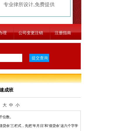
专业律所设计,免费提供
办理
公司变更注销
注册指南
训速成班
：
大
中
小
千位数。
余’三栏式，先把‘年月日’和‘借贷余’这六个字学