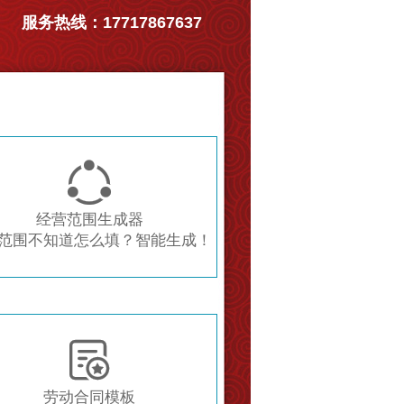
服务热线：17717867637

经营范围生成器
范围不知道怎么填？智能生成！

劳动合同模板