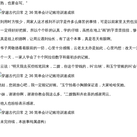
熟，也要会写。”
用时方恨少，周家人这才感到不识字是件多么痛苦的事情，可是以前家里太穷也没
，一定得好好把握。所以个个听的认真，学的仔细，虽然在地上“画”的字歪歪扭扭，
这真是祖上积德啊，让周云遇到仙长，有了这个本事，真是苍天有眼啊。
子周敬德看着眼前的一切，心里十分感慨，云老太太亦是如此，心里均想：改天一
一天，一家人学会了十个阿拉伯数字和最初步的记账。
：“明天我去买些纸笔回来，二嫂，你这个管钱的，叫‘出纳’，和玉宁管账的叫‘会计’
姑，您就放心吧，我一定能记好账。”玉宁拍着小胸脯保证道，大家哈哈笑她。
妹，谢谢你啊，谢谢你教会我这么多。”二嫂魏和卉欢喜的感谢周云。
人也纷纷表示感谢。
完待续，本故事纯属虚构）