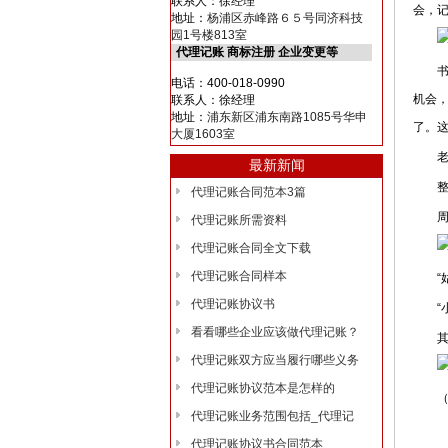
联系人：徐经理
会，记
地址：
杨浦区赤峰路６５号同济科技
园1号楼813室
代理记账 商标注册 企业变更等
书到
电话：400-018-0990
机会
联系人：徐经理
地址：
浦东新区浦东南路1085号华申
了。
大厦1603室
老爷
最新新闻
整个
代理记账合同范本3篇
周云说
代理记账所需资料
代理记账合同全文下载
代理记账合同样本
“姑
代理记账协议书
“小
看看哪些企业应该做代理记账？
其他
代理记账双方应当履行哪些义务
代理记账协议范本是怎样的
（未
代理记账业务范围包括_代理记
代理记账协议书合同范本