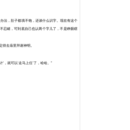
办法，肚子都填不饱，还谈什么识字。现在有这个
惨不忍睹，可到底自己也认两个字儿了，不是睁眼瞎
定得去庙里拜谢神明。
，就可以‘走马上任’了，哈哈。”