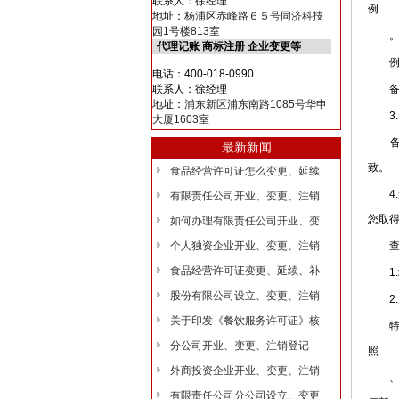
联系人：徐经理
例
地址：
杨浦区赤峰路６５号同济科技
园1号楼813室
代理记账 商标注册 企业变更等
例：上
电话：400-018-0990
联系人：徐经理
备注
地址：
浦东新区浦东南路1085号华申
3.
大厦1603室
备注
最新新闻
致。
食品经营许可证怎么变更、延续
4.
有限责任公司开业、变更、注销
您取
如何办理有限责任公司开业、变
个人独资企业开业、变更、注销
查名
食品经营许可证变更、延续、补
1.
股份有限公司设立、变更、注销
2.
关于印发《餐饮服务许可证》核
特别
分公司开业、变更、注销登记
照
外商投资企业开业、变更、注销
、及
有限责任公司分公司设立、变更