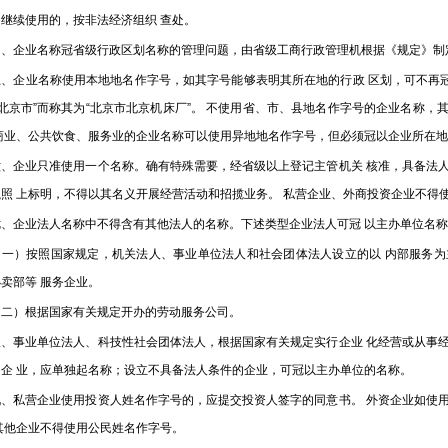
继续使用的，按非法经济组织 查处。
企业名称冠省级行政区划名称的管理问题，由省级工商行政管理机根据《规定》制
企业名称使用本地地名作字号，如其字号能够表明其所在地的行政 区划，可不再冠
“北京市”而称其为“北京市北京机床厂”。 不使用省、市、县地名作字号的企业名称，
 商业、公共饮食、服务业的企业名称可以使用异地地名作字号，但必须冠以企业所在
企业只准使用一个名称。确有特殊需要，经省级以上登记主管机关 核准，具备法人
照 上标明，不得以其名义开展经营活动和招揽业务。 私营企业、外商投资企业不得
企业法人名称中不得含有其他法人的名称。下述类型企业法人可冠 以主办单位名称
）按照国家规定，机关法人、事业单位法人和社会团体法人设立的以 内部服务为
卖部等 服务企业。
）根据国家有关规定开办的劳动服务公司。
事业单位法人、科技性社会团体法人，根据国家有关规定实行企业 化经营或从事经
的企 业，应单独起名称；设立不具备法人条件的企业，可冠以主办单位的名称。
私营企业使用投资人姓名作字号的，应提交投资人签字的同意书。 外资企业如使用
其他企业不得使用公民姓名作字号。