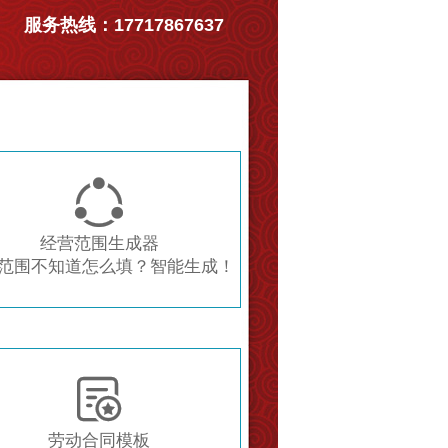
服务热线：17717867637

经营范围生成器
范围不知道怎么填？智能生成！

劳动合同模板