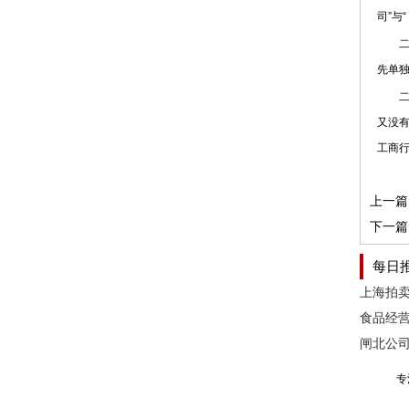
司”与
二十
先单
二十
又没
工商行
上一篇
下一篇
每日
闸北公
专