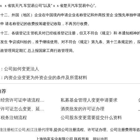
“ｘ ｘ省筑天汽 车贸易公司”以及“ｘｘ省楚天汽车贸易中心”。
二、外国（地区）企业在中国境内申请企业名称登记和外商投资企 业预先单独申请
独申 请名称登记的收费按筹建登记收取，不再另行收费。
三、各级登记主管机关对已经核准登记注册，但又不符合《规定》和 本通知精神的
有发生 争议或纠纷的，准予继续使用。对不符合《规定》第九条、第十三条规定的， 
政管理局定期汇 总上报国家工商行政管理局。
：
公司如何变更法人
：
内资企业变更为外资企业的条件及所需材料
推荐
上海拍卖经营许可证申请流程及材料
私募基金管理人变更申请要求
食品经营许可证怎么变更、延续、补办与注销
酒类批发的许可证办理
司税务注销流程
公司股东变更需要提交什么资料
注
注册松江公司
,
松江注册代理
等,提供公司注册流程、许可证办理、公司注册费用等
上海协富实业有限公司 版权所有
网站地图