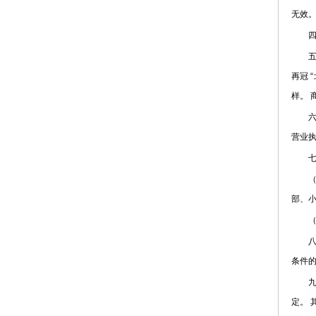
无效。
四、
五、
再冠 
样。
六、
营业执
七、
（一
部、小
（二
八、
条件
九、
定。 