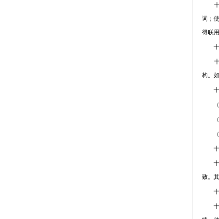
十、
词；使
得联
十一
十二
构。如
十三
（一
（二
（三
十四、
十五
致。
十六
十七