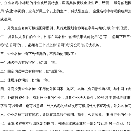
企业名称中标明的行业或经营特点，应当具体反映企业生产、经营、 服务的范围、
用 “实业”字词的，应有所属三个以上的生产、科技型企业。 企业名称中标明的组
用或混用。
、外资企业名称可根据国际惯例，其行政区划名称可在字号与组织 形式中间使用。
、具备法人条件的企业，如需在其名称中的组织形式前使用“总”字， 必须下设三
称“总 公司”的，。必须有三个以上称“公司”或“分公司”的分支机构。
、企业名称中有下列情况的，不视为使用数字：
）地名中含有数字的，如“四川”等。
）固定词语中含有数字的，如“四通”等。
）使用序数词的，如“第一”等。
外商投资企业名称中不得使外国国家（地区）名称（含习惯性称 谓）与中国（含习惯性
、外商投资企业、有对外业务的企业，具备企业法人条件，经登记 主管机关核准
其字号 可以音译，也可以意译。外文名称的组成次序可根据外文书写习惯，外文名 称
、企业名称可以有简称，并应在其章程中载明。商业、公共饮食、服 务行业的企业
、企业名称在本行政区划范围内，可随企业或企业的一部分转让给 另一企业。转