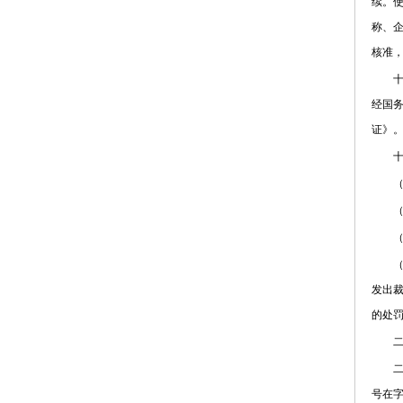
续。使
称、
核准
十八
经国
证》
十九
（一
（二
（三
（四
发出
的处
二十
二十
号在字