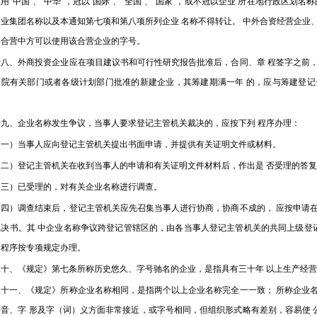
用“中国”、“中华”，冠以“国际”、“全国”、“国家”，或不冠以企业 所在地行政区划
企业集团名称以及本通知第七项和第八项所列企业 名称不得转让。 中外合资经营企业
，合营中方可以使用该合营企业的字号。
、外商投资企业应在项目建议书和可行性研究报告批准后，合同、章 程签字之前，
务院有关部门或者各级计划部门批准的新建企业，其筹建期满一年 的，应与筹建登
。
、企业名称发生争议，当事人要求登记主管机关裁决的，应按下列 程序办理：
）当事人应向登记主管机关提出书面申请，并提供有关证明文件或材料。
）登记主管机关在收到当事人的申请和有关证明文件材料后，作出是 否受理的答复
）已受理的，对有关企业名称进行调查。
）调查结束后，登记主管机关应先召集当事人进行协商，协商不成的， 应按申请在
裁决书。其 中企业名称争议跨登记管辖区的，由各当事人登记主管机关的共同上级登记
罚程序按专项规定办理。
、《规定》第七条所称历史悠久、字号驰名的企业，是指具有三十年 以上生产经营
一、《规定》所称企业名称相同，是指两个以上企业名称完全一一致； 所称企业名
音、字 形及字（词）义方面非常接近，或字号相同，但组织形式略有差别，容易使 