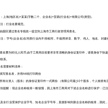
。
海(地区名)+某某(字数二个、企业名)+贸易(行业名)+有限公司(类型)。
：行业名要规范。
由园区通过查名专线统一提交到上海市工商行政管理局查名。
：字号(企业名)在同类行业内不得相同，不能用译音、数字、伟人、地名、封建
查名费为80元人民币,由于工商局目前要求非常清晰的身份证复印件，请查身份下快递
得联系。
需要材料清单：
填写查名表，并用A4纸打印两份
所有出资人（股东）的身份证复印件一式两份 （有限公司最少2个股东，个人独资有
提醒：现企业名称核准一般较慢，因上海市工商局对下述企业名称进行保护：已注
全行业受保护企业字号、知名企业字号等，直接影响到新企业名称的核准，因此，