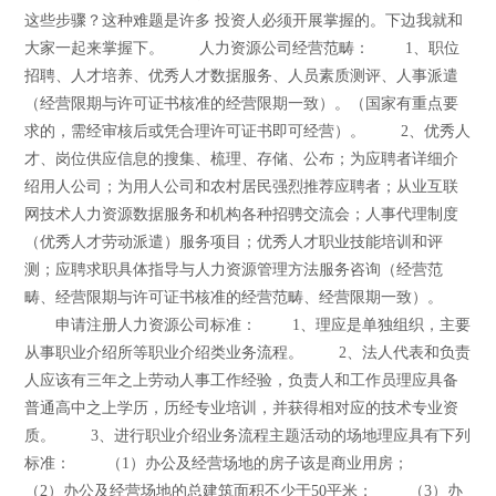
这些步骤？这种难题是许多 投资人必须开展掌握的。下边我就和
大家一起来掌握下。 人力资源公司经营范畴： 1、职位
招聘、人才培养、优秀人才数据服务、人员素质测评、人事派遣
（经营限期与许可证书核准的经营限期一致）。（国家有重点要
求的，需经审核后或凭合理许可证书即可经营）。 2、优秀人
才、岗位供应信息的搜集、梳理、存储、公布；为应聘者详细介
绍用人公司；为用人公司和农村居民强烈推荐应聘者；从业互联
网技术人力资源数据服务和机构各种招骋交流会；人事代理制度
（优秀人才劳动派遣）服务项目；优秀人才职业技能培训和评
测；应聘求职具体指导与人力资源管理方法服务咨询（经营范
畴、经营限期与许可证书核准的经营范畴、经营限期一致）。
申请注册人力资源公司标准： 1、理应是单独组织，主要
从事职业介绍所等职业介绍类业务流程。 2、法人代表和负责
人应该有三年之上劳动人事工作经验，负责人和工作员理应具备
普通高中之上学历，历经专业培训，并获得相对应的技术专业资
质。 3、进行职业介绍业务流程主题活动的场地理应具有下列
标准： （1）办公及经营场地的房子该是商业用房；
（2）办公及经营场地的总建筑面积不少于50平米； （3）办