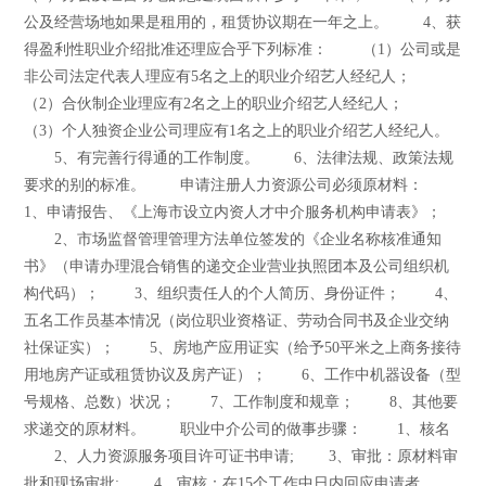
公及经营场地如果是租用的，租赁协议期在一年之上。 4、获
得盈利性职业介绍批准还理应合乎下列标准： （1）公司或是
非公司法定代表人理应有5名之上的职业介绍艺人经纪人；
（2）合伙制企业理应有2名之上的职业介绍艺人经纪人；
（3）个人独资企业公司理应有1名之上的职业介绍艺人经纪人。
5、有完善行得通的工作制度。 6、法律法规、政策法规
要求的别的标准。 申请注册人力资源公司必须原材料：
1、申请报告、《上海市设立内资人才中介服务机构申请表》；
2、市场监督管理管理方法单位签发的《企业名称核准通知
书》（申请办理混合销售的递交企业营业执照团本及公司组织机
构代码）； 3、组织责任人的个人简历、身份证件； 4、
五名工作员基本情况（岗位职业资格证、劳动合同书及企业交纳
社保证实）； 5、房地产应用证实（给予50平米之上商务接待
用地房产证或租赁协议及房产证）； 6、工作中机器设备（型
号规格、总数）状况； 7、工作制度和规章； 8、其他要
求递交的原材料。 职业中介公司的做事步骤： 1、核名
2、人力资源服务项目许可证书申请; 3、审批：原材料审
批和现场审批; 4、审核：在15个工作中日内回应申请者。