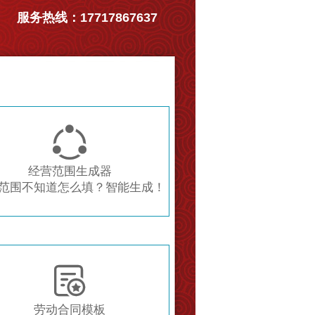
服务热线：17717867637

经营范围生成器
范围不知道怎么填？智能生成！

劳动合同模板