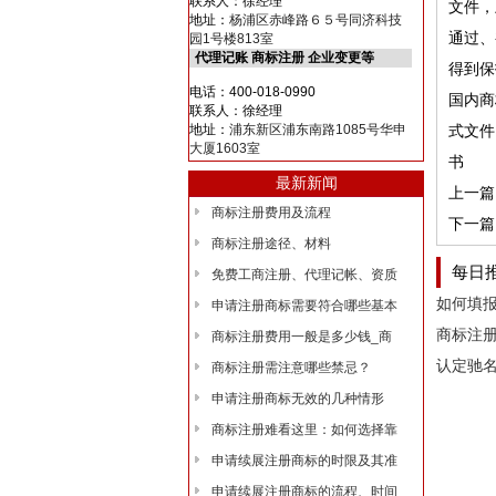
联系人：徐经理
文件，
地址：
杨浦区赤峰路６５号同济科技
通过、
园1号楼813室
代理记账 商标注册 企业变更等
得到保
电话：400-018-0990
国内商
联系人：徐经理
地址：
浦东新区浦东南路1085号华申
式文件：
大厦1603室
书
最新新闻
上一篇
商标注册费用及流程
下一篇
商标注册途径、材料
每日
免费工商注册、代理记帐、资质
如何填
申请注册商标需要符合哪些基本
商标注
商标注册费用一般是多少钱_商
认定驰
商标注册需注意哪些禁忌？
申请注册商标无效的几种情形
商标注册难看这里：如何选择靠
申请续展注册商标的时限及其准
申请续展注册商标的流程、时间