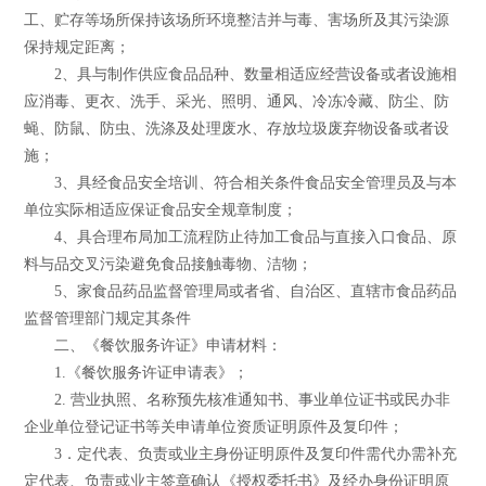
工、贮存等场所保持该场所环境整洁并与毒、害场所及其污染源
保持规定距离；
2、具与制作供应食品品种、数量相适应经营设备或者设施相
应消毒、更衣、洗手、采光、照明、通风、冷冻冷藏、防尘、防
蝇、防鼠、防虫、洗涤及处理废水、存放垃圾废弃物设备或者设
施；
3、具经食品安全培训、符合相关条件食品安全管理员及与本
单位实际相适应保证食品安全规章制度；
4、具合理布局加工流程防止待加工食品与直接入口食品、原
料与品交叉污染避免食品接触毒物、洁物；
5、家食品药品监督管理局或者省、自治区、直辖市食品药品
监督管理部门规定其条件
二、《餐饮服务许证》申请材料：
1.《餐饮服务许证申请表》；
2. 营业执照、名称预先核准通知书、事业单位证书或民办非
企业单位登记证书等关申请单位资质证明原件及复印件；
3．定代表、负责或业主身份证明原件及复印件需代办需补充
定代表、负责或业主签章确认《授权委托书》及经办身份证明原