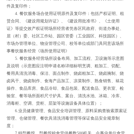
件及复印件；
4. 餐饮服务场合使用证明原件及复印件：包括产权证明、租
赁合同、《建设用规划许证》、《建设用批准书》、《土使用
证》等提交效产权证明场所经营者凭各区民政府、街道办事处、
居（村）委、社区工作站、园区管委（工业园区、科技园区）、
市场办管理单位、物业管理公司、校等单位或部门具同意该场所
事餐饮服务经营《场所使用证明》
5. 餐饮服务经营场所设备布局、加工流程、卫设施等示意图
及说明（示意图应注明申请名称详细标明烹调、粗加工、切配、
餐用具清洗消毒、保洁、面点制作、烧卤粗加工、烧卤腌制、烧
卤风干、烧卤制作、食海产品加工、凉菜制作、熟食销售、裱花
操作、食品库房、食品冷却、食品包装、配送食品、更衣室、检
验室、餐等场所面积尺寸炉具、案台、清洗水池、冰箱、冷库、
消毒柜、空调、货柜、层架等设施设备具体位置）；
6.业员健康管理、食品安全培训管理、原料采购查验索票索证
管理、仓储管理、餐饮具清洗消毒管理等保证食品安全规章制
度；
7.特型餐馆、型餐馆校食堂供餐数500机关、企事业单位食堂